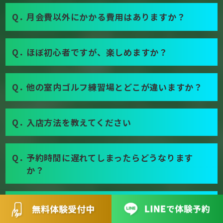
Q．
月会費以外にかかる費用はありますか？
Q．
ほぼ初心者ですが、楽しめますか？
Q．
他の室内ゴルフ練習場とどこが違いますか？
Q．
入店方法を教えてください
Q．
予約時間に遅れてしまったらどうなります
か？
Q．
友人や家族と一緒に練習できますか？